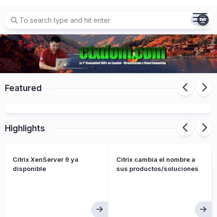
Skip
to
content
Citrix cambia el nombre a sus
Featured
productos/soluciones
Highlights
Citrix XenServer 9 ya
Citrix cambia el nombre a
disponible
sus productos/soluciones