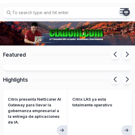
Skip
to
content
Featured
Citrix XenServer 9 ya disponible
Highlights
Citrix presenta NetScaler AI
Citrix LAS ya está
Gateway para llevar la
totalmente operativo
gobernanza empresarial a
la entrega de aplicaciones
de IA.