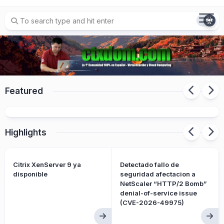
Skip
to
content
Citrix cambia el nombre a sus
Featured
productos/soluciones
Highlights
Citrix XenServer 9 ya
Detectado fallo de
disponible
seguridad afectacion a
NetScaler “HTTP/2 Bomb”
denial-of-service issue
(CVE-2026-49975)