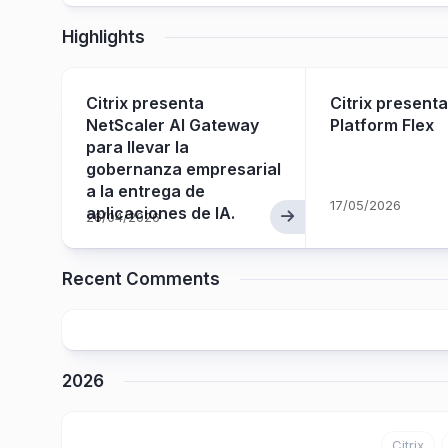
Highlights
mbre
Citrix presenta
Citrix presenta
NetScaler AI Gateway
Platform Flex
es
para llevar la
gobernanza empresarial
a la entrega de
17/05/2026
aplicaciones de IA.
26/04/2026
Recent Comments
2026
Citrix