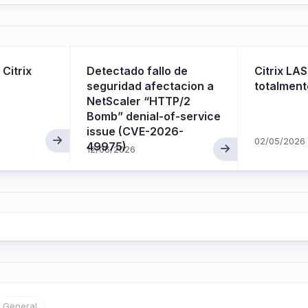
 Citrix
Detectado fallo de
Citrix LAS
seguridad afectacion a
totalment
NetScaler “HTTP/2
Bomb” denial-of-service
issue (CVE-2026-
02/05/2026
49975)
12/06/2026
General