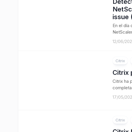
Detect
NetSc
issue
En el día
NetScaler
12/06/20
Citrix
Citrix
Citrix ha
completa 
17/05/20
Citrix
Citrix