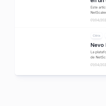
en un 
Este artí
NetScaler
01/04/20
Citrix
Nevo 
La plataf
de NetSca
01/04/20