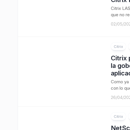
Citrix LA
que no re
02/05/20
Citrix
Citrix
la gob
aplica
Como ya 
con lo que
26/04/20
Citrix
NetSc