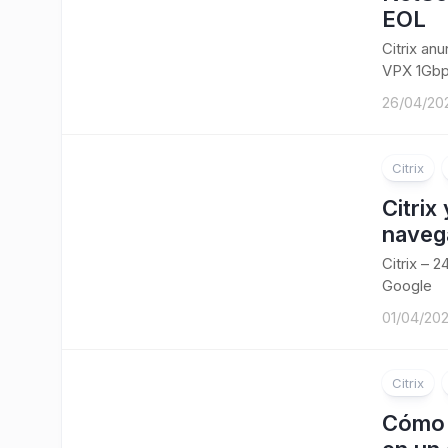
EOL
Citrix an
VPX 1Gbp
26/04/20
Citrix
Citrix
navega
Citrix – 
Google
01/04/20
Citrix
Cómo 