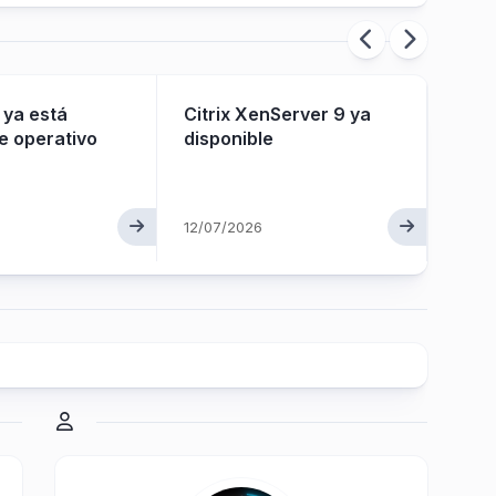
 ya está
Citrix XenServer 9 ya
Citr
e operativo
disponible
a su
prod
12/07/2026
22/07