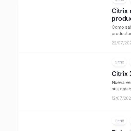
Citrix
produ
Como sabé
productos
22/07/20
Citrix
Citrix
Nueva ver
sus carac
12/07/20
Citrix