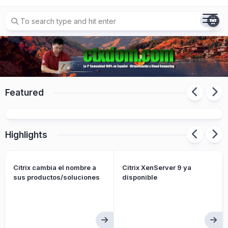
Skip
to
content
Citrix cambia el nombre a sus
Featured
productos/soluciones
Highlights
Citrix cambia el nombre a
Citrix XenServer 9 ya
sus productos/soluciones
disponible