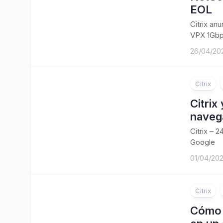
EOL
Citrix an
VPX 1Gbp
26/04/20
Citrix
Citrix
navega
Citrix – 
Google
01/04/20
Citrix
Cómo 