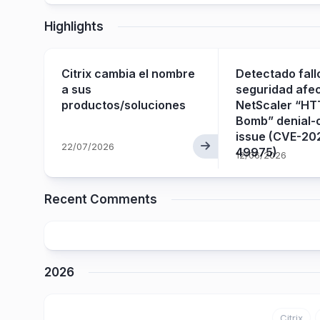
Highlights
Citrix cambia el nombre
Detectado fall
ay
a sus
seguridad afec
productos/soluciones
NetScaler “HT
arial
Bomb” denial-
issue (CVE-20
22/07/2026
49975)
12/06/2026
Recent Comments
2026
Citrix