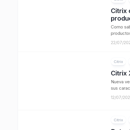
Citrix
produ
Como sabé
productos
22/07/20
Citrix
Citrix
Nueva ver
sus carac
12/07/20
Citrix