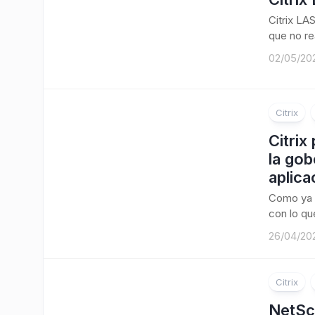
Citrix LA
que no re
02/05/20
Citrix
Citrix
la gob
aplica
Como ya 
con lo que
26/04/20
Citrix
NetSc