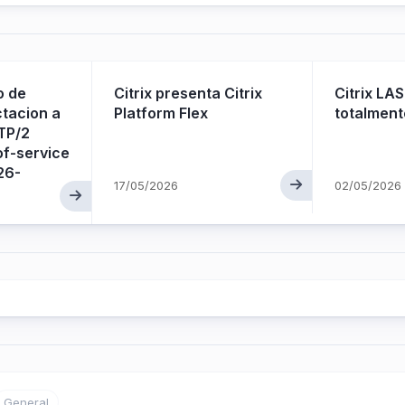
o de
Citrix presenta Citrix
Citrix LAS
tacion a
Platform Flex
totalment
TP/2
of-service
26-
17/05/2026
02/05/2026
General