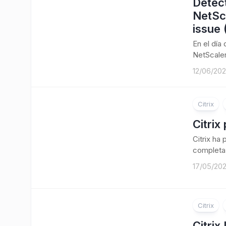
Detect
NetSc
issue
En el día
NetScaler
12/06/20
Citrix
Citrix
Citrix ha
completa 
17/05/20
Citrix
Citrix