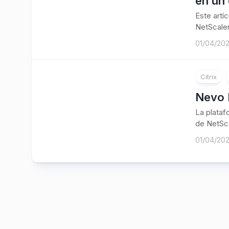
en un 
Este artí
NetScaler
01/04/20
Citrix
Nevo 
La plataf
de NetSca
01/04/20