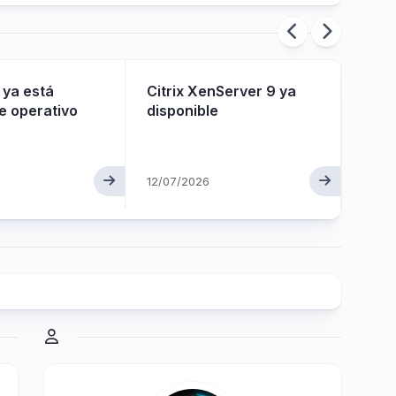
 ya está
Citrix XenServer 9 ya
Citr
e operativo
disponible
NetS
para 
gobe
a la
12/07/2026
apli
26/04