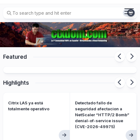
Skip
to
content
Detectado fallo de seguridad afectacion a
NetScaler “HTTP/2 Bomb” denial-of-service
Featured
issue (CVE-2026-49975)
Highlights
Citrix LAS ya está
Detectado fallo de
totalmente operativo
seguridad afectacion a
NetScaler “HTTP/2 Bomb”
denial-of-service issue
(CVE-2026-49975)