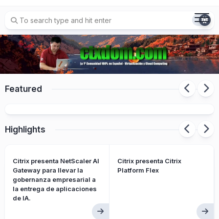
Skip
to
content
Citrix cambia el nombre a sus
Featured
productos/soluciones
Highlights
Citrix presenta NetScaler AI
Citrix presenta Citrix
Gateway para llevar la
Platform Flex
gobernanza empresarial a
la entrega de aplicaciones
de IA.