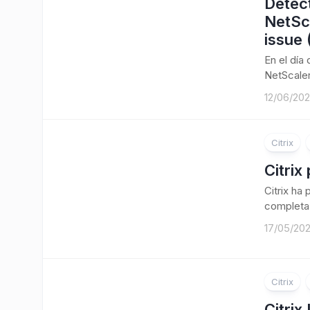
Detect
NetSc
issue
En el día
NetScaler
12/06/20
Citrix
Citrix
Citrix ha
completa 
17/05/20
Citrix
Citrix