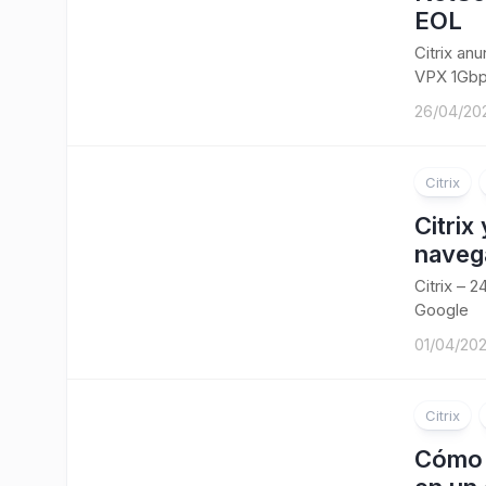
EOL
Citrix an
VPX 1Gbp
26/04/20
Citrix
Citrix
navega
Citrix – 
Google
01/04/20
Citrix
Cómo 