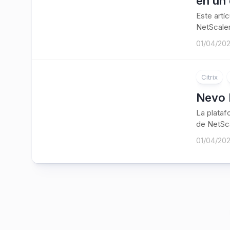
en un 
Este artí
NetScaler
01/04/20
Citrix
Nevo 
La plataf
de NetSca
01/04/20