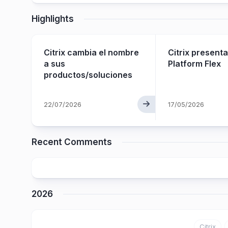
Highlights
ya
Citrix cambia el nombre
Citrix presenta
a sus
Platform Flex
productos/soluciones
22/07/2026
17/05/2026
Recent Comments
2026
Citrix