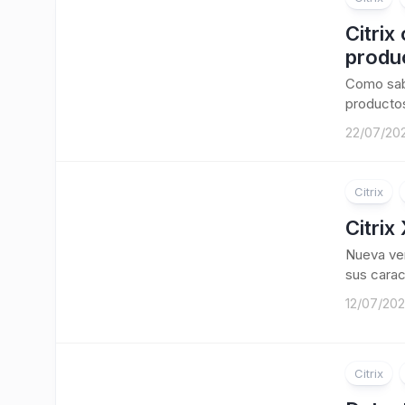
Citrix
produ
Como sabé
productos
22/07/20
Citrix
Citrix
Nueva ver
sus carac
12/07/20
Citrix