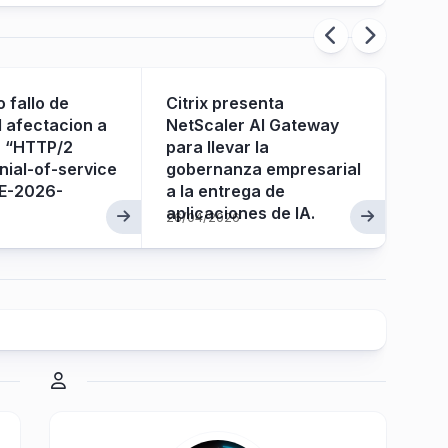
 fallo de
Citrix presenta
Citr
 afectacion a
NetScaler AI Gateway
disp
r “HTTP/2
para llevar la
ial-of-service
gobernanza empresarial
VE-2026-
a la entrega de
12/07
aplicaciones de IA.
26/04/2026