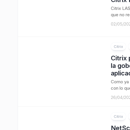
Citrix LA
que no re
02/05/20
Citrix
Citrix
la gob
aplica
Como ya 
con lo que
26/04/20
Citrix
NetSc