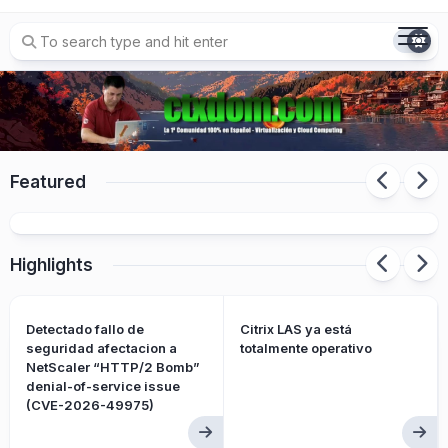
Skip
to
content
Featured
Citrix XenServer 9 ya disponible
Highlights
Detectado fallo de
Citrix LAS ya está
seguridad afectacion a
totalmente operativo
NetScaler “HTTP/2 Bomb”
denial-of-service issue
(CVE-2026-49975)