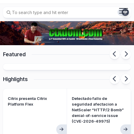
Skip
to
content
Detectado fallo de seguridad afectacion a
NetScaler “HTTP/2 Bomb” denial-of-service
Featured
issue (CVE-2026-49975)
Highlights
Citrix presenta Citrix
Detectado fallo de
Platform Flex
seguridad afectacion a
NetScaler “HTTP/2 Bomb”
denial-of-service issue
(CVE-2026-49975)