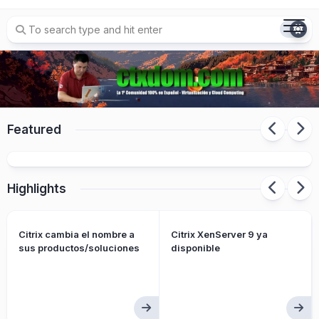
Skip
to
content
Detectado fallo de seguridad afectacion a
NetScaler “HTTP/2 Bomb” denial-of-service
Featured
issue (CVE-2026-49975)
Highlights
Citrix cambia el nombre a
Citrix XenServer 9 ya
sus productos/soluciones
disponible