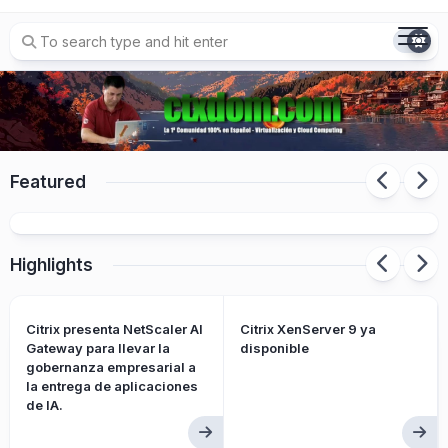
Skip
to
content
Featured
Citrix presenta Citrix Platform Flex
Highlights
Citrix presenta NetScaler AI
Citrix XenServer 9 ya
Gateway para llevar la
disponible
gobernanza empresarial a
la entrega de aplicaciones
de IA.