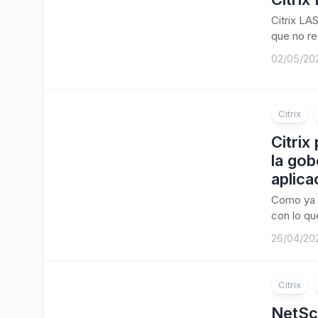
Citrix LA
que no re
02/05/20
Citrix
Citrix
la gob
aplica
Como ya 
con lo que
26/04/20
Citrix
NetSc