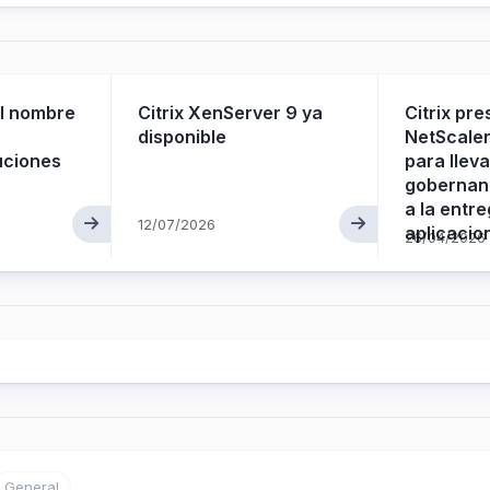
el nombre
Citrix XenServer 9 ya
Citrix pr
disponible
NetScaler
uciones
para lleva
gobernan
a la entr
12/07/2026
aplicacio
26/04/2026
General