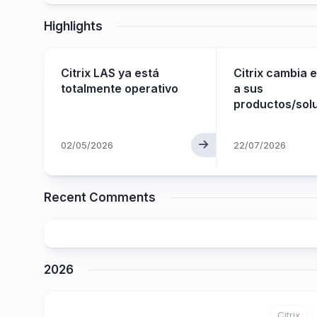
Highlights
x
Citrix LAS ya está
Citrix cambia 
totalmente operativo
a sus
productos/sol
02/05/2026
22/07/2026
Recent Comments
2026
Citrix