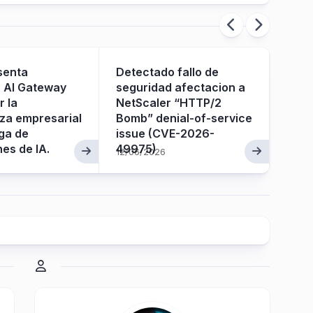
esenta
Detectado fallo de
Citri
 AI Gateway
seguridad afectacion a
Plat
r la
NetScaler “HTTP/2
za empresarial
Bomb” denial-of-service
ega de
issue (CVE-2026-
17/05
nes de IA.
49975)
12/06/2026