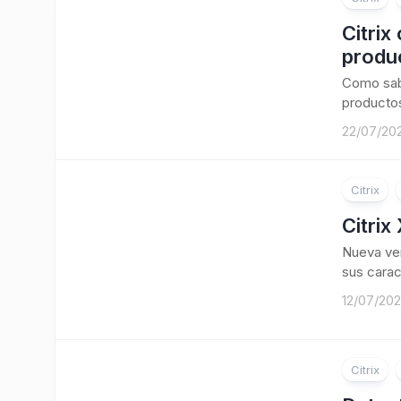
Citrix
produ
Como sabé
productos
22/07/20
Citrix
Citrix
Nueva ver
sus carac
12/07/20
Citrix