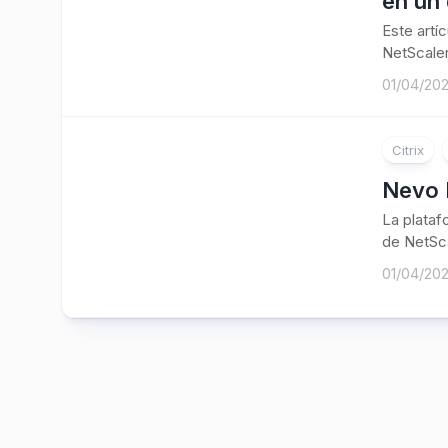
en un 
Este artí
NetScaler
01/04/20
Citrix
Nevo 
La plataf
de NetSca
01/04/20