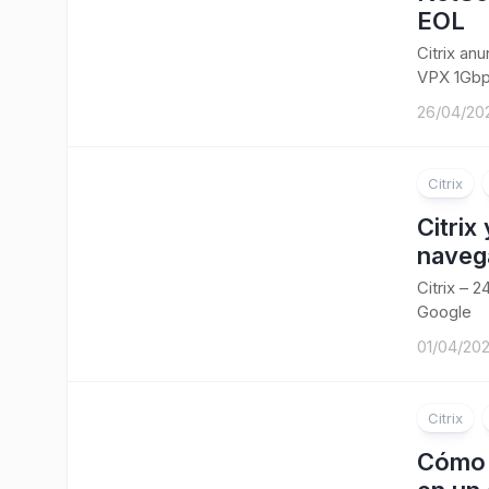
EOL
Citrix an
VPX 1Gbp
26/04/20
Citrix
Citrix
navega
Citrix – 
Google
01/04/20
Citrix
Cómo 