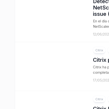
Detect
NetSc
issue
En el día
NetScaler
12/06/20
Citrix
Citrix
Citrix ha
completa 
17/05/20
Citrix
Citrix