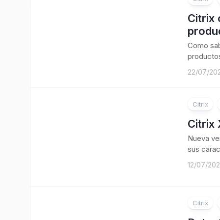
Citrix
produ
Como sabé
productos
22/07/20
Citrix
Citrix
Nueva ver
sus carac
12/07/20
Citrix