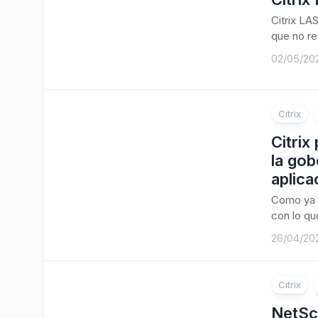
Citrix LA
que no re
02/05/20
Citrix
Citrix
la gob
aplica
Como ya 
con lo que
26/04/20
Citrix
NetSc