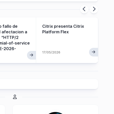
 fallo de
Citrix presenta Citrix
Citr
 afectacion a
Platform Flex
tota
r “HTTP/2
ial-of-service
VE-2026-
17/05/2026
02/05