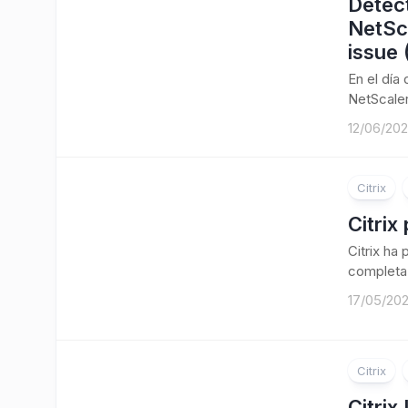
Detect
NetSc
issue
En el día
NetScaler
12/06/20
Citrix
Citrix
Citrix ha
completa 
17/05/20
Citrix
Citrix