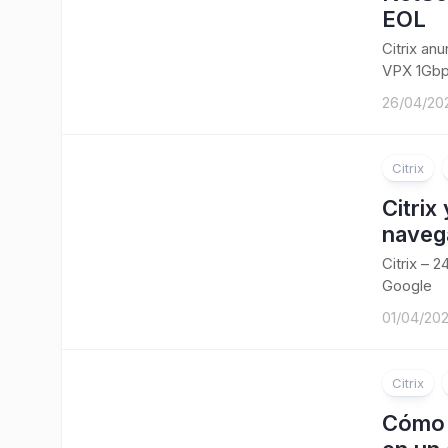
EOL
Citrix an
VPX 1Gbp
26/04/20
Citrix
Citrix
navega
Citrix – 
Google
01/04/20
Citrix
Cómo 