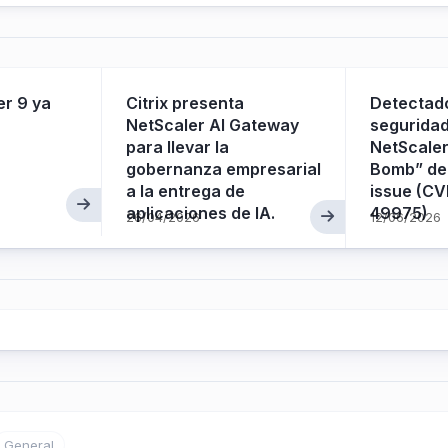
er 9 ya
Citrix presenta
Detectado
NetScaler AI Gateway
seguridad
para llevar la
NetScale
gobernanza empresarial
Bomb” den
a la entrega de
issue (C
aplicaciones de IA.
49975)
26/04/2026
12/06/2026
General