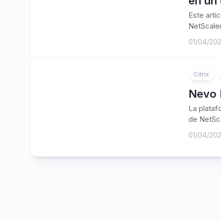
en un 
Este artí
NetScaler
01/04/20
Citrix
Nevo 
La plataf
de NetSca
01/04/20