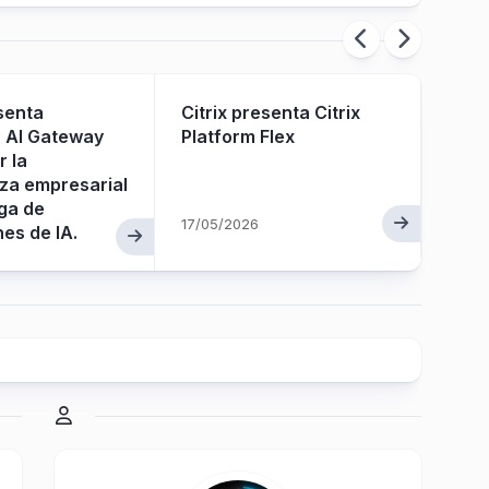
esenta
Citrix presenta Citrix
Citr
 AI Gateway
Platform Flex
tota
r la
za empresarial
ega de
17/05/2026
02/05
nes de IA.