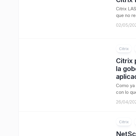
Citrix LA
que no re
02/05/20
Citrix
Citrix
la gob
aplica
Como ya 
con lo que
26/04/20
Citrix
NetSc