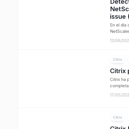
Detect
NetSc
issue
En el día
NetScaler
12/06/20
Citrix
Citrix
Citrix ha
completa 
17/05/20
Citrix
Citrix