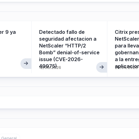
er 9 ya
Detectado fallo de
Citrix pr
seguridad afectacion a
NetScaler
NetScaler “HTTP/2
para lleva
Bomb” denial-of-service
gobernan
issue (CVE-2026-
a la entr
49975)
aplicacio
12/06/2026
26/04/2026
General