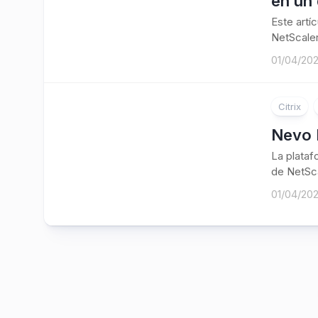
en un 
Este artí
NetScaler
01/04/20
Citrix
Nevo 
La plataf
de NetSca
01/04/20