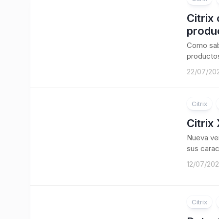
Citrix
produ
Como sabé
productos
22/07/20
Citrix
Citrix
Nueva ver
sus carac
12/07/20
Citrix