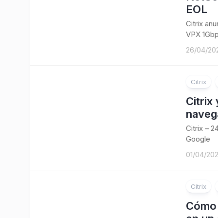
EOL
Citrix an
VPX 1Gbp
26/04/20
Citrix
Citrix
navega
Citrix – 
Google
01/04/20
Citrix
Cómo 