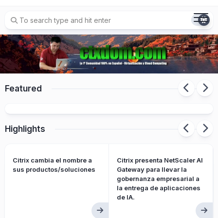
Skip
to
content
Citrix cambia el nombre a sus
Featured
productos/soluciones
Highlights
Citrix cambia el nombre a
Citrix presenta NetScaler AI
sus productos/soluciones
Gateway para llevar la
gobernanza empresarial a
la entrega de aplicaciones
de IA.