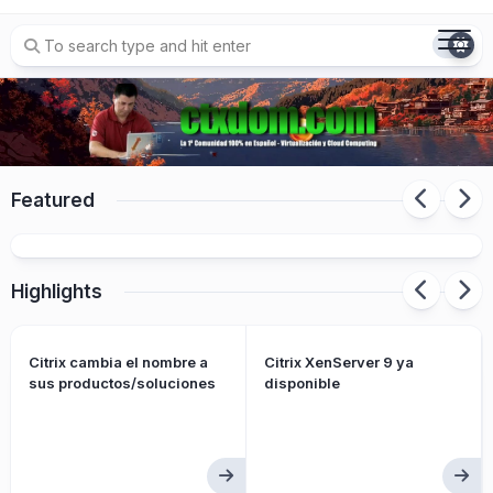
Skip
to
content
Citrix cambia el nombre a sus
Featured
productos/soluciones
Highlights
Citrix cambia el nombre a
Citrix XenServer 9 ya
sus productos/soluciones
disponible