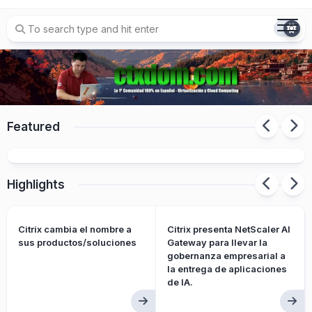
Skip
to
content
Featured
Citrix presenta Citrix Platform Flex
Highlights
Citrix cambia el nombre a
Citrix presenta NetScaler AI
sus productos/soluciones
Gateway para llevar la
gobernanza empresarial a
la entrega de aplicaciones
de IA.