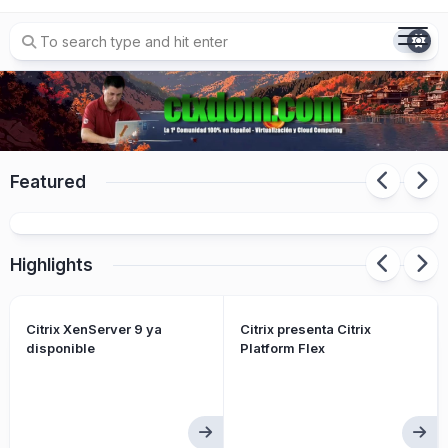
Skip
to
content
Featured
Citrix presenta Citrix Platform Flex
Highlights
Citrix XenServer 9 ya
Citrix presenta Citrix
disponible
Platform Flex