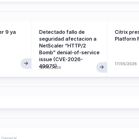
er 9 ya
Detectado fallo de
Citrix pre
seguridad afectacion a
Platform 
NetScaler “HTTP/2
Bomb” denial-of-service
issue (CVE-2026-
17/05/2026
49975)
12/06/2026
General