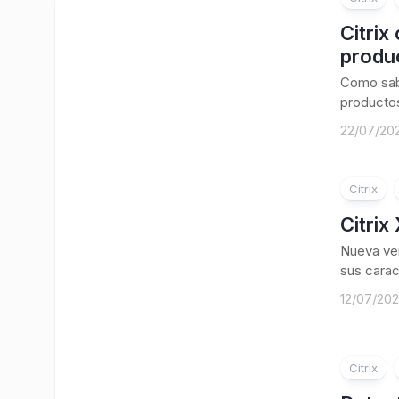
Citrix
produ
Como sabé
productos
22/07/20
Citrix
Citrix
Nueva ver
sus carac
12/07/20
Citrix