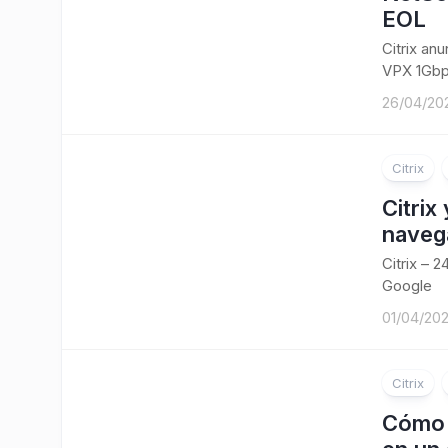
EOL
Citrix an
VPX 1Gbp
26/04/20
Citrix
Citrix
navega
Citrix – 
Google
01/04/20
Citrix
Cómo 