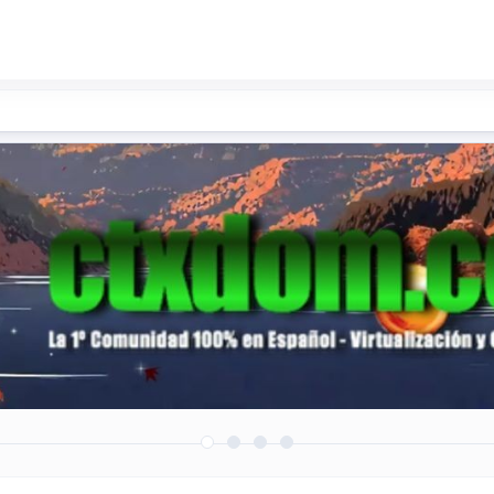
fectacion a NetScaler “HTTP/2 Bomb” den