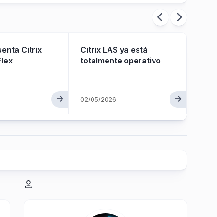
senta Citrix
Citrix LAS ya está
Citr
Flex
totalmente operativo
NetS
para 
gobe
a la
02/05/2026
apli
26/04