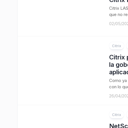
Citrix LA
que no re
02/05/20
Citrix
Citrix
la gob
aplica
Como ya 
con lo que
26/04/20
Citrix
NetSc