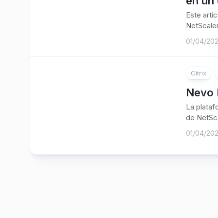
en un 
Este artí
NetScaler
01/04/20
Citrix
Nevo 
La plataf
de NetSca
01/04/20