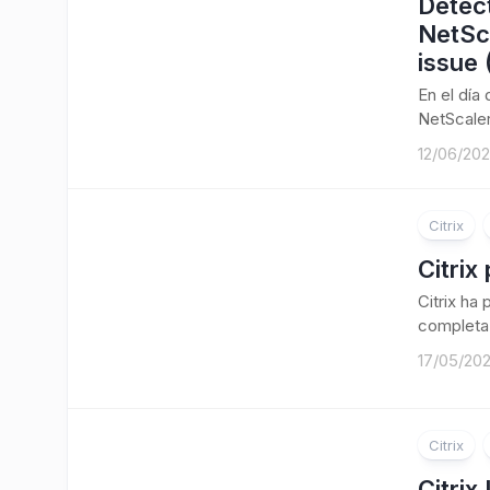
Detect
NetSc
issue
En el día
NetScaler
12/06/20
Citrix
Citrix
Citrix ha
completa 
17/05/20
Citrix
Citrix