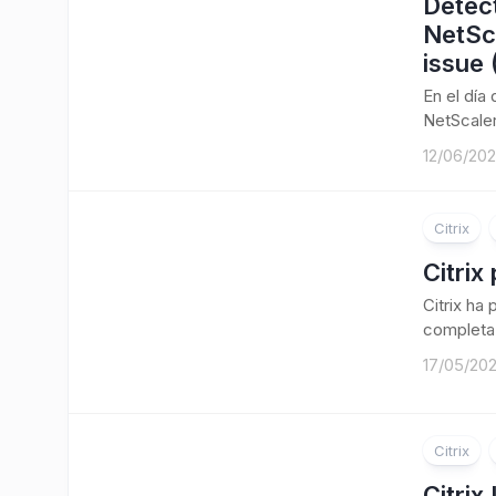
Detect
NetSc
issue
En el día
NetScaler
12/06/20
Citrix
Citrix
Citrix ha
completa 
17/05/20
Citrix
Citrix