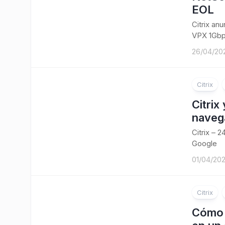
EOL
Citrix an
VPX 1Gbp
26/04/20
Citrix
Citrix
navega
Citrix – 
Google
01/04/20
Citrix
Cómo 