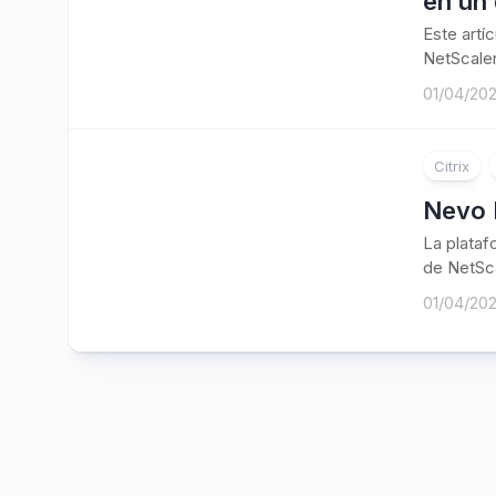
en un 
Este artí
NetScaler
01/04/20
Citrix
Nevo 
La plataf
de NetSca
01/04/20