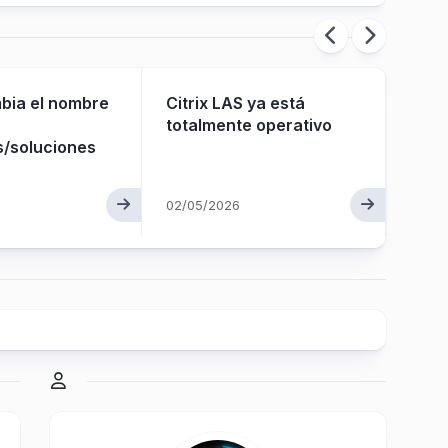
mbia el nombre
Citrix LAS ya está
Dete
totalmente operativo
segu
s/soluciones
NetS
Bomb
issu
02/05/2026
499
12/06