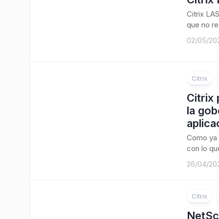
Citrix LA
que no re
02/05/20
Citrix
Citrix
la gob
aplica
Como ya 
con lo que
26/04/20
Citrix
NetSc