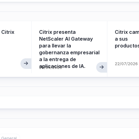
 Citrix
Citrix presenta
Citrix ca
NetScaler AI Gateway
a sus
para llevar la
producto
gobernanza empresarial
a la entrega de
22/07/2026
aplicaciones de IA.
26/04/2026
General