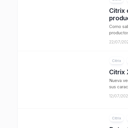
Citrix
produ
Como sabé
productos
22/07/20
Citrix
Citrix
Nueva ver
sus carac
12/07/20
Citrix