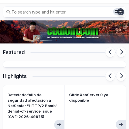
Skip
to
content
Featured
Citrix XenServer 9 ya disponible
Highlights
Detectado fallo de
Citrix XenServer 9 ya
seguridad afectacion a
disponible
NetScaler “HTTP/2 Bomb”
denial-of-service issue
(CVE-2026-49975)