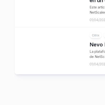
en un 
Este artí
NetScaler
01/04/20
Citrix
Nevo 
La plataf
de NetSca
01/04/20