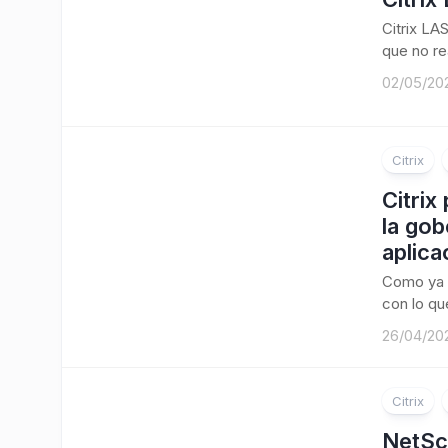
Citrix LA
que no re
02/05/20
Citrix
Citrix
la gob
aplica
Como ya 
con lo que
26/04/20
Citrix
NetSc