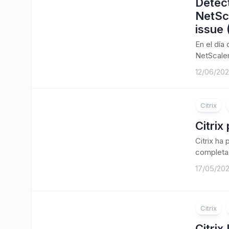
Detect
NetSc
issue
En el día
NetScaler
12/06/20
Citrix
Citrix
Citrix ha
completa 
17/05/20
Citrix
Citrix