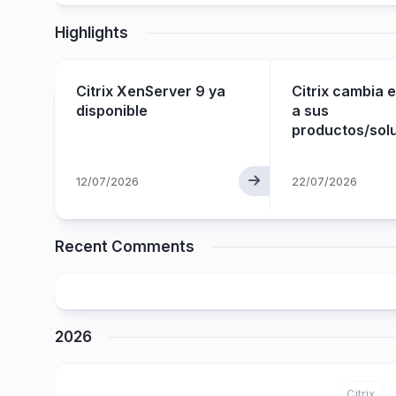
Highlights
Citrix XenServer 9 ya
Citrix cambia 
on a
disponible
a sus
productos/sol
rvice
12/07/2026
22/07/2026
Recent Comments
2026
Citrix