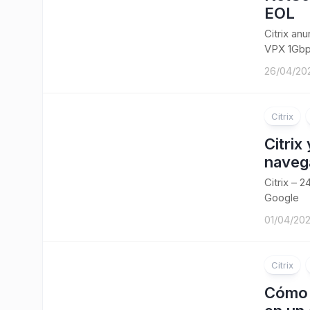
EOL
Citrix an
VPX 1Gbp
26/04/20
Citrix
Citrix
navega
Citrix – 
Google
01/04/20
Citrix
Cómo 