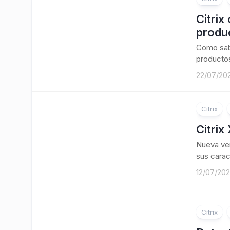
Citrix
produ
Como sabé
productos
22/07/20
Citrix
Citrix
Nueva ver
sus carac
12/07/20
Citrix