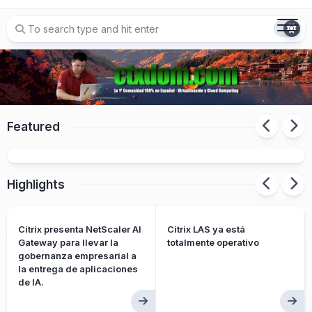
Skip
to
content
Detectado fallo de seguridad afectacion a
NetScaler “HTTP/2 Bomb” denial-of-service
Featured
issue (CVE-2026-49975)
Highlights
Citrix presenta NetScaler AI
Citrix LAS ya está
Gateway para llevar la
totalmente operativo
gobernanza empresarial a
la entrega de aplicaciones
de IA.