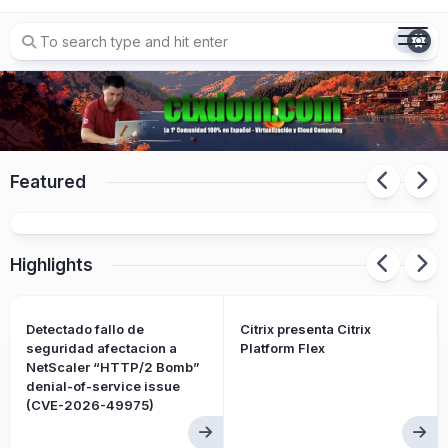
Skip
to
content
Featured
Citrix presenta Citrix Platform Flex
Highlights
Detectado fallo de
Citrix presenta Citrix
seguridad afectacion a
Platform Flex
NetScaler “HTTP/2 Bomb”
denial-of-service issue
(CVE-2026-49975)