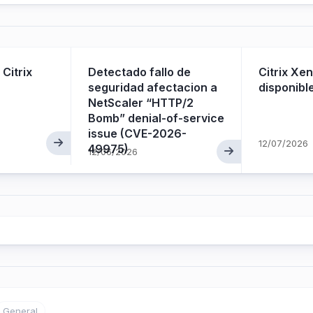
 Citrix
Detectado fallo de
Citrix Xe
seguridad afectacion a
disponibl
NetScaler “HTTP/2
Bomb” denial-of-service
issue (CVE-2026-
12/07/2026
49975)
12/06/2026
General