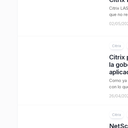
Citrix LA
que no re
02/05/20
Citrix
Citrix
la gob
aplica
Como ya 
con lo que
26/04/20
Citrix
NetSc