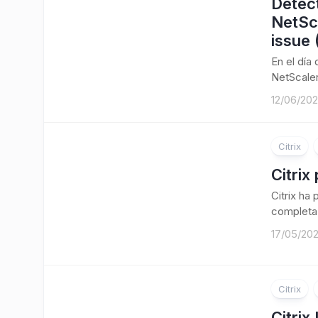
Detect
NetSc
issue
En el día
NetScaler
12/06/20
Citrix
Citrix
Citrix ha
completa 
17/05/20
Citrix
Citrix