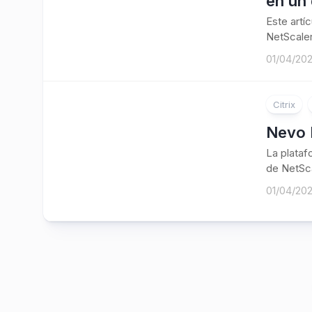
en un 
Este artí
NetScaler
01/04/20
Citrix
Nevo 
La plataf
de NetSca
01/04/20