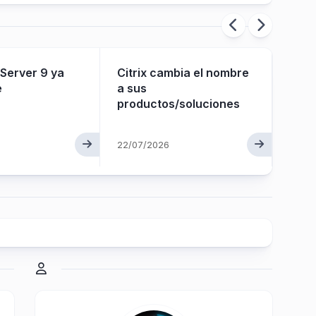
nServer 9 ya
Citrix cambia el nombre
Citr
e
a sus
NetS
productos/soluciones
para 
gobe
a la
22/07/2026
apli
26/04