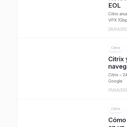
EOL
Citrix an
VPX 1Gbp
26/04/20
Citrix
Citrix
navega
Citrix – 
Google
01/04/20
Citrix
Cómo 