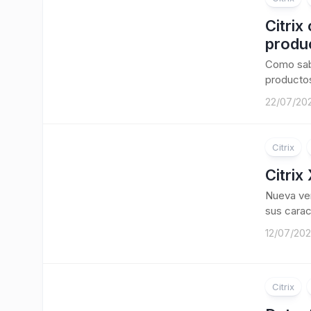
Citrix
produ
Como sabé
productos
22/07/20
Citrix
Citrix
Nueva ver
sus carac
12/07/20
Citrix