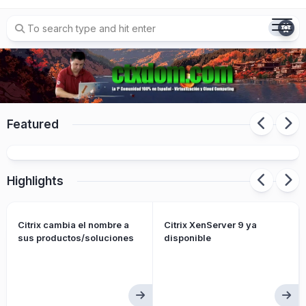
Skip
to
content
Featured
Citrix XenServer 9 ya disponible
Highlights
Citrix cambia el nombre a
Citrix XenServer 9 ya
sus productos/soluciones
disponible