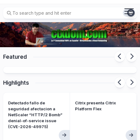
Skip
to
content
Featured
Citrix presenta Citrix Platform Flex
Highlights
Detectado fallo de
Citrix presenta Citrix
seguridad afectacion a
Platform Flex
NetScaler “HTTP/2 Bomb”
denial-of-service issue
(CVE-2026-49975)