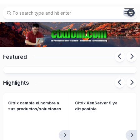
Skip
to
content
Detectado fallo de seguridad afectacion a
NetScaler “HTTP/2 Bomb” denial-of-service
Featured
issue (CVE-2026-49975)
Highlights
Citrix cambia el nombre a
Citrix XenServer 9 ya
sus productos/soluciones
disponible