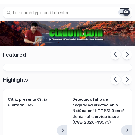
Skip
to
content
Citrix cambia el nombre a sus
Featured
productos/soluciones
Highlights
Citrix presenta Citrix
Detectado fallo de
Platform Flex
seguridad afectacion a
NetScaler “HTTP/2 Bomb”
denial-of-service issue
(CVE-2026-49975)