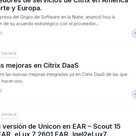
dores de servicios de Citrix en América
rte y Europa.
mpresa del Grupo de Software en la Nube, anunció hoy la
n de su acuerdo estratégico con el proveedor...
26
General
s mejoras en Citrix DaaS
o las nuevas mejoras integradas ya en Citrix DaaS de las que
 hacer uso.
26
General
 versión de Unicon en EAR – Scout 15
EAR, eLux 7 2601 EAR, Igel2eLux7