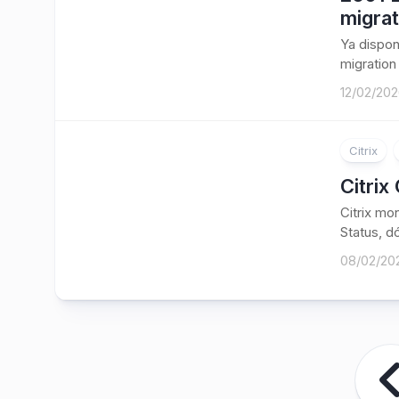
migrat
Ya dispon
migration 
12/02/20
Citrix
Citrix
Citrix mo
Status, dó
08/02/20