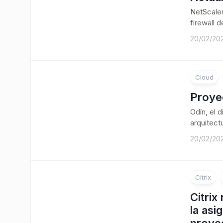
NetScaler
firewall 
20/02/20
Cloud
Proye
Odín, el 
arquitect
20/02/20
Citrix
Citrix
la asi