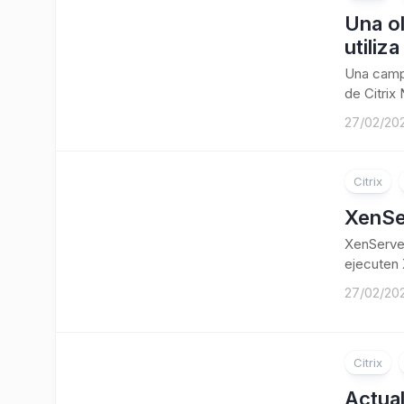
Una ol
utiliz
Una campa
de Citrix
27/02/20
Citrix
XenSe
XenServer
ejecuten 
27/02/20
Citrix
Actua