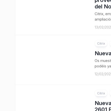
provee
del No
Citrix, e
ampliació
13/02/20
Citrix
Nueva
Os muestr
podéis ya
12/02/20
Citrix
Nueva
2601 