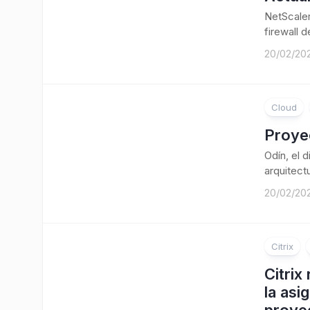
NetScaler
firewall 
20/02/20
Cloud
Proye
Odín, el 
arquitect
20/02/20
Citrix
Citrix
la asi