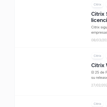
Citrix
Citrix
licen
Citrix si
empresas,
08/03/20
Citrix
Citrix
El 25 de 
su release
27/02/20
Citrix