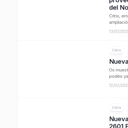
provee
del No
Citrix, e
ampliació
13/02/20
Citrix
Nueva
Os muestr
podéis ya
12/02/20
Citrix
Nueva
2601 