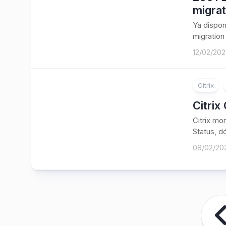
migrat
Ya dispon
migration 
12/02/20
Citrix
Citrix
Citrix mo
Status, dó
08/02/20