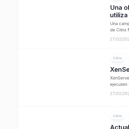
Una ol
utiliz
Una campa
de Citrix
27/02/20
Citrix
XenSe
XenServer
ejecuten 
27/02/20
Citrix
Actua