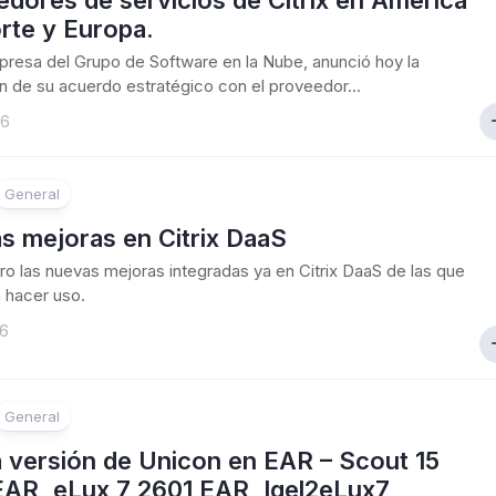
dores de servicios de Citrix en América
rte y Europa.
mpresa del Grupo de Software en la Nube, anunció hoy la
n de su acuerdo estratégico con el proveedor...
26
General
s mejoras en Citrix DaaS
o las nuevas mejoras integradas ya en Citrix DaaS de las que
 hacer uso.
26
General
 versión de Unicon en EAR – Scout 15
EAR, eLux 7 2601 EAR, Igel2eLux7