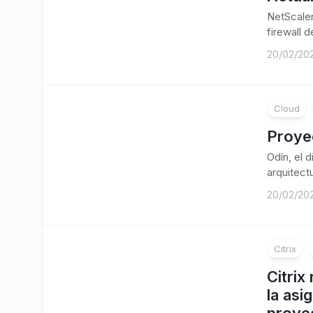
NetScaler
firewall 
20/02/20
Cloud
Proye
Odín, el 
arquitect
20/02/20
Citrix
Citrix
la asi