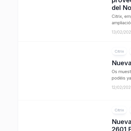
provee
del No
Citrix, e
ampliació
13/02/20
Citrix
Nueva
Os muestr
podéis ya
12/02/20
Citrix
Nueva
2601 