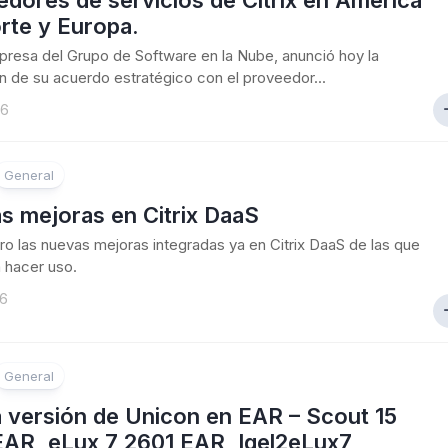
dores de servicios de Citrix en América
rte y Europa.
mpresa del Grupo de Software en la Nube, anunció hoy la
n de su acuerdo estratégico con el proveedor...
26
General
s mejoras en Citrix DaaS
o las nuevas mejoras integradas ya en Citrix DaaS de las que
 hacer uso.
26
General
 versión de Unicon en EAR – Scout 15
EAR, eLux 7 2601 EAR, Igel2eLux7