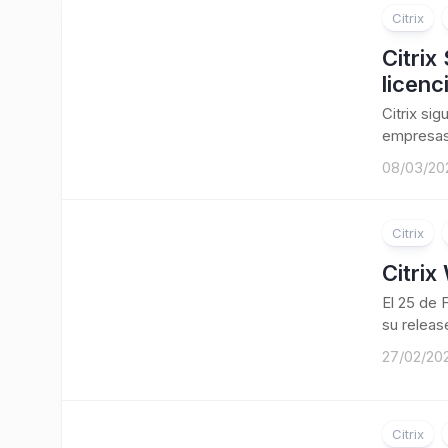
Citrix
Citrix
licen
Citrix si
empresas,
08/03/20
Citrix
Citrix
El 25 de 
su release
27/02/20
Citrix