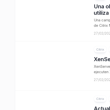
Una ol
utiliz
Una campa
de Citrix
27/02/20
Citrix
XenSe
XenServer
ejecuten 
27/02/20
Citrix
Actua