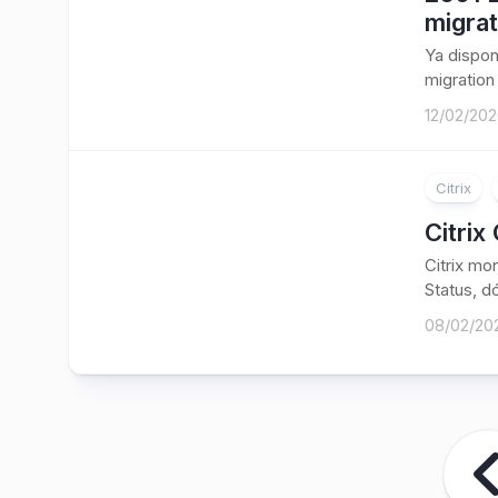
migrat
Ya dispon
migration 
12/02/20
Citrix
Citrix
Citrix mo
Status, dó
08/02/20