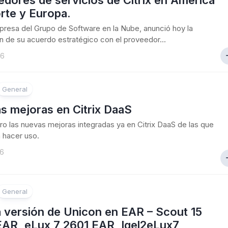
dores de servicios de Citrix en América
rte y Europa.
mpresa del Grupo de Software en la Nube, anunció hoy la
n de su acuerdo estratégico con el proveedor...
26
General
s mejoras en Citrix DaaS
o las nuevas mejoras integradas ya en Citrix DaaS de las que
 hacer uso.
26
General
 versión de Unicon en EAR – Scout 15
EAR, eLux 7 2601 EAR, Igel2eLux7