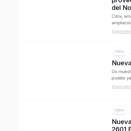
provee
del No
Citrix, e
ampliació
13/02/20
Citrix
Nueva
Os muestr
podéis ya
12/02/20
Citrix
Nueva
2601 