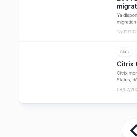
migrat
Ya dispon
migration 
12/02/20
Citrix
Citrix
Citrix mo
Status, dó
08/02/20