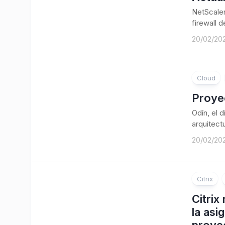
NetScaler
firewall 
20/02/20
Cloud
Proye
Odín, el 
arquitect
20/02/20
Citrix
Citrix
la asi