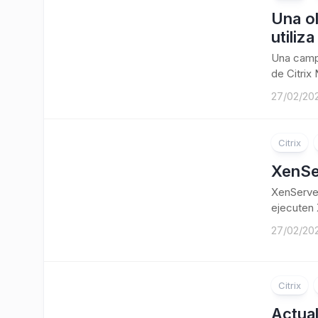
Una ol
utiliz
Una campa
de Citrix
27/02/20
Citrix
XenSe
XenServer
ejecuten 
27/02/20
Citrix
Actua