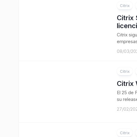
Citrix
Citrix
licen
Citrix si
empresas,
08/03/20
Citrix
Citrix
El 25 de 
su release
27/02/20
Citrix