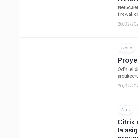
NetScaler
firewall 
20/02/20
Cloud
Proye
Odín, el 
arquitect
20/02/20
Citrix
Citrix
la asi