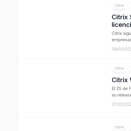
Citrix
Citrix
licen
Citrix si
empresas,
08/03/20
Citrix
Citrix
El 25 de 
su release
27/02/20
Citrix