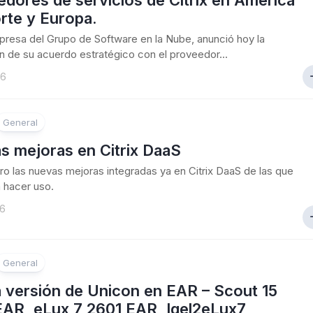
dores de servicios de Citrix en América
rte y Europa.
mpresa del Grupo de Software en la Nube, anunció hoy la
n de su acuerdo estratégico con el proveedor...
26
General
s mejoras en Citrix DaaS
o las nuevas mejoras integradas ya en Citrix DaaS de las que
 hacer uso.
26
General
 versión de Unicon en EAR – Scout 15
EAR, eLux 7 2601 EAR, Igel2eLux7