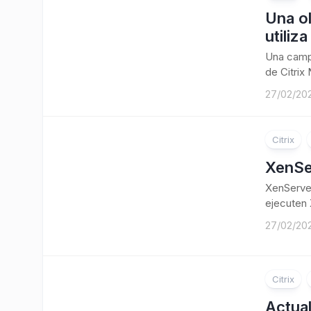
Una ol
utiliz
Una campa
de Citrix
27/02/20
Citrix
XenSe
XenServer
ejecuten 
27/02/20
Citrix
Actua