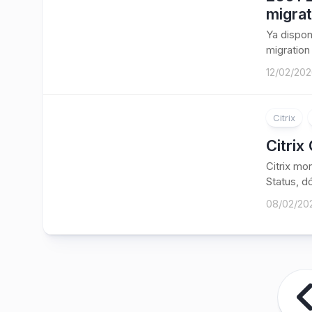
migrat
Ya dispon
migration 
12/02/20
Citrix
Citrix
Citrix mo
Status, dó
08/02/20