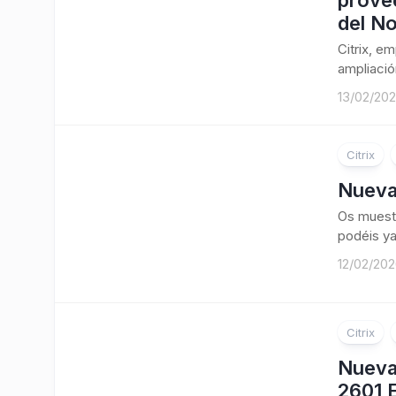
provee
del No
Citrix, e
ampliació
13/02/20
Citrix
Nueva
Os muestr
podéis ya
12/02/20
Citrix
Nueva
2601 