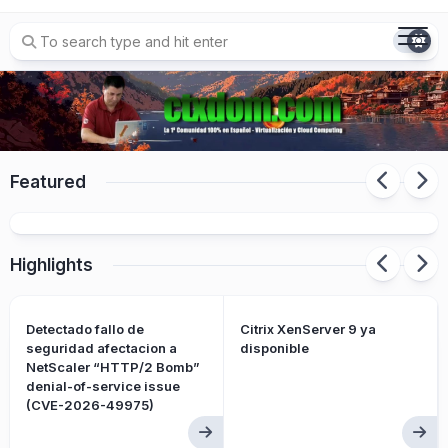
Skip
to
content
Featured
Citrix presenta Citrix Platform Flex
Highlights
Detectado fallo de
Citrix XenServer 9 ya
seguridad afectacion a
disponible
NetScaler “HTTP/2 Bomb”
denial-of-service issue
(CVE-2026-49975)