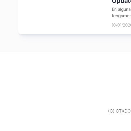
Updat
En alguna
tengamos 
10/01/202
(C) CTXDOM.