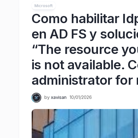
Microsoft
Como habilitar Id
en AD FS y soluci
“The resource you
is not available. 
administrator for
by
xavisan
10/01/2026