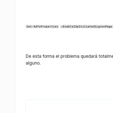
Set-AdfsProperties
–EnableIdpInitiatedSignonPag
De esta forma el problema quedará totalme
alguno.