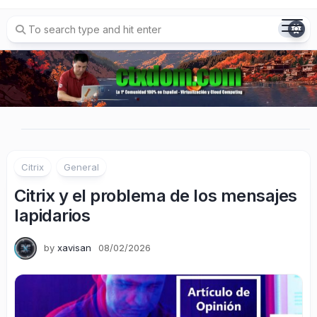
Skip
to
content
Citrix
General
Citrix y el problema de los mensajes
lapidarios
by
xavisan
08/02/2026