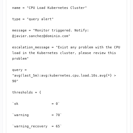
name = "CPU Load Kubernetes Cluster"
type = "query alert"
message = "Monitor triggered. Notify: 
@javier.sanchez@dominio.com"
escalation_message = "Exist any problem with the CPU 
load in the Kubernetes cluster, please review this 
problem"
query = 
"avg(last_5m):avg:kubernetes.cpu.load.10s.avg{*} > 
90"
thresholds = {
`ok                = 0`
`warning           = 70`
`warning_recovery  = 65`