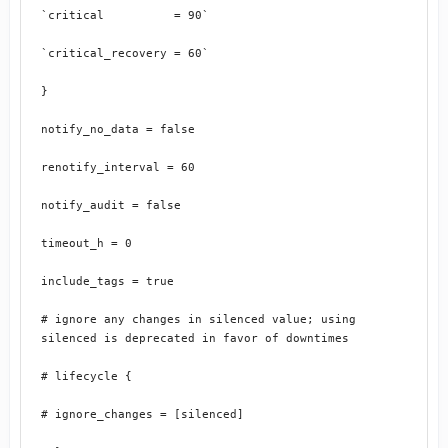
`critical          = 90`
`critical_recovery = 60`
}
notify_no_data = false
renotify_interval = 60
notify_audit = false
timeout_h = 0
include_tags = true
# ignore any changes in silenced value; using 
silenced is deprecated in favor of downtimes
# lifecycle {
# ignore_changes = [silenced]