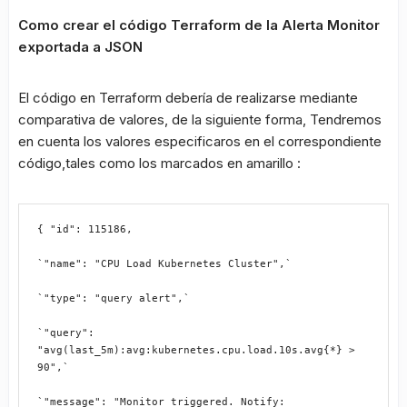
Como crear el código Terraform de la Alerta Monitor
exportada a JSON
El código en Terraform debería de realizarse mediante
comparativa de valores, de la siguiente forma, Tendremos
en cuenta los valores especificaros en el correspondiente
código,tales como los marcados en amarillo :
{ "id": 115186,
`"name": "CPU Load Kubernetes Cluster",`
`"type": "query alert",`
`"query": 
"avg(last_5m):avg:kubernetes.cpu.load.10s.avg{*} > 
90",`
`"message": "Monitor triggered. Notify: 