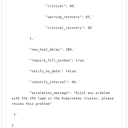
		`"critical": 90,`
		`"warning_recovery": 65,`
		`"critical_recovery": 60`
	`},`
	`"new_host_delay": 300,`
	`"require_full_window": true,`
	`"notify_no_data": false,`
	`"renotify_interval": 60,`
	`"escalation_message": "Exist any problem 
with the CPU load in the Kubernetes cluster, please 
review this problem"`
`}`
}