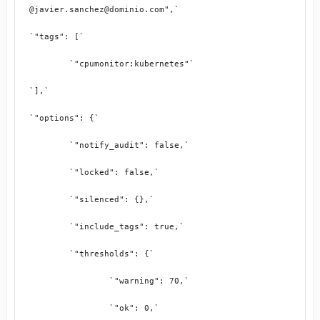
@javier.sanchez@dominio.com",`
`"tags": [`
	`"cpumonitor:kubernetes"`
`],`
`"options": {`
	`"notify_audit": false,`
	`"locked": false,`
	`"silenced": {},`
	`"include_tags": true,`
	`"thresholds": {`
		`"warning": 70,`
		`"ok": 0,`