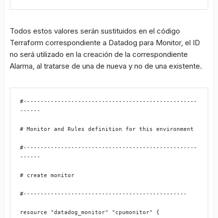
Todos estos valores serán sustituidos en el código
Terraform correspondiente a Datadog para Monitor, el ID
no será utilizado en la creación de la correspondiente
Alarma, al tratarse de una de nueva y no de una existente.
#---------------------------------------------------
------
# Monitor and Rules definition for this environment
#---------------------------------------------------
------
# create monitor
#------------------------------------------------
resource "datadog_monitor" "cpumonitor" {